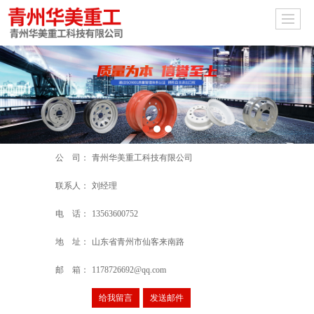
公 司：
青州华美重工科技有限公司
联系人：
刘经理
电 话：
13563600752
地 址：
山东省青州市仙客来南路
邮 箱：
1178726692@qq.com
给我留言
发送邮件