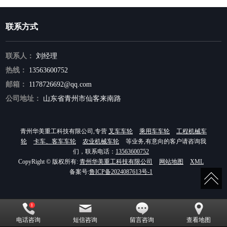
联系方式
联系人：
刘经理
热线：
13563600752
邮箱：
1178726692@qq.com
公司地址：
山东省青州市仙客来南路
青州华美重工科技有限公司,专营
叉车车轮
乘用车车轮
工程机械车
轮
卡车、客车车轮
农业机械车轮
等业务,有意向的客户请咨询我
们，联系电话：
13563600752
CopyRight © 版权所有:
青州华美重工科技有限公司
网站地图
XML
备案号:
鲁ICP备2024087613号-1
电话咨询
短信咨询
留言咨询
查看地图