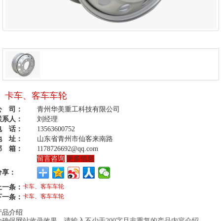
卡车、客车车轮
公 司：
青州华美重工科技有限公司
联系人：
刘经理
电 话：
13563600752
地 址：
山东省青州市仙客来南路
邮 箱：
1178726692@qq.com
留言咨询
更多信息
分享：
上一条：
卡车、客车车轮
下一条：
卡车、客车车轮
产品介绍
为确保网站收录效果，请输入不少于200字且非重复的产品内容介绍。